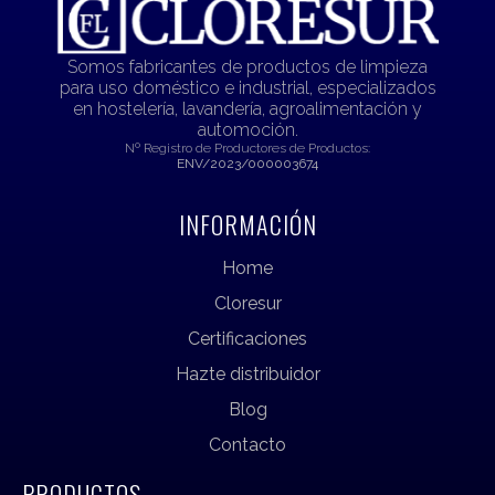
Somos fabricantes de productos de limpieza
para uso doméstico e industrial, especializados
en hostelería, lavandería, agroalimentación y
automoción.
Nº Registro de Productores de Productos:
ENV/2023/000003674
INFORMACIÓN
Home
Cloresur
Certificaciones
Hazte distribuidor
Blog
Contacto
PRODUCTOS