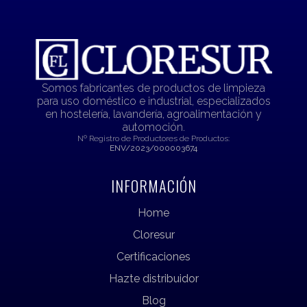
Somos fabricantes de productos de limpieza
para uso doméstico e industrial, especializados
en hostelería, lavandería, agroalimentación y
automoción.
Nº Registro de Productores de Productos:
ENV/2023/000003674
INFORMACIÓN
Home
Cloresur
Certificaciones
Hazte distribuidor
Blog