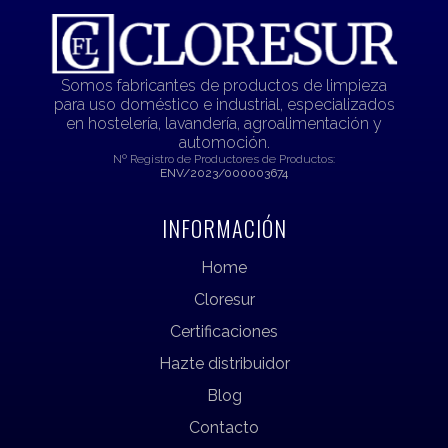
Somos fabricantes de productos de limpieza
para uso doméstico e industrial, especializados
en hostelería, lavandería, agroalimentación y
automoción.
Nº Registro de Productores de Productos:
ENV/2023/000003674
INFORMACIÓN
Home
Cloresur
Certificaciones
Hazte distribuidor
Blog
Contacto