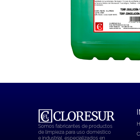
Somos fabricantes de productos
de limpieza para uso doméstico
C
e industrial, especializados en