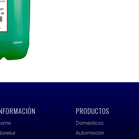
INFORMACIÓN
PRODUCTOS
Home
Domésticos
loresur
Automoción