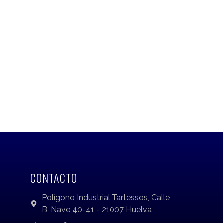
CONTACTO
Polígono Industrial Tartessos, Calle
B, Nave 40-41 - 21007 Huelva