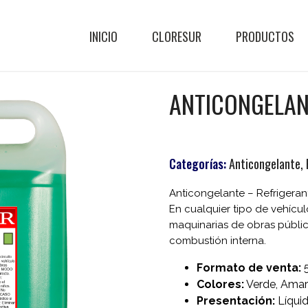
INICIO
CLORESUR
PRODUCTOS
ANTICONGELA
Categorías:
Anticongelante
,
Anticongelante – Refrigerant
En cualquier tipo de vehícul
maquinarias de obras públic
combustión interna.
Formato de venta:
5
Colores:
Verde, Amari
Presentación:
Líquid