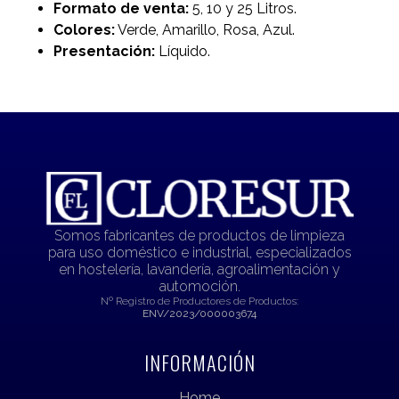
Formato de venta:
5, 10 y 25 Litros.
Colores:
Verde, Amarillo, Rosa, Azul.
Presentación:
Líquido.
Somos fabricantes de productos de limpieza
para uso doméstico e industrial, especializados
en hostelería, lavandería, agroalimentación y
automoción.
Nº Registro de Productores de Productos:
ENV/2023/000003674
INFORMACIÓN
Home